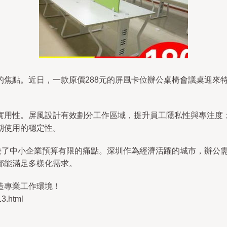
焦點。近日，一款原價288元的屏風卡位辦公桌椅會議桌迎來特
實用性。屏風設計有效劃分工作區域，提升員工隱私性與專注度
期使用的穩定性。
解決了中小企業預算有限的痛點。深圳作為經濟活躍的城市，辦公
都能滿足多樣化需求。
造專業工作環境！
.html