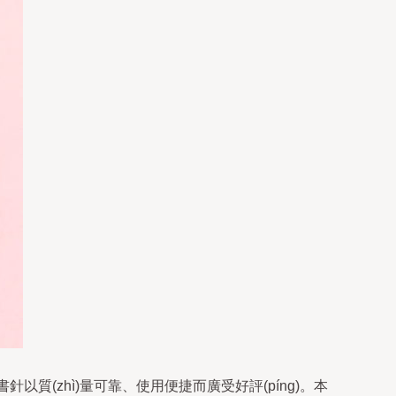
針以質(zhì)量可靠、使用便捷而廣受好評(píng)。本