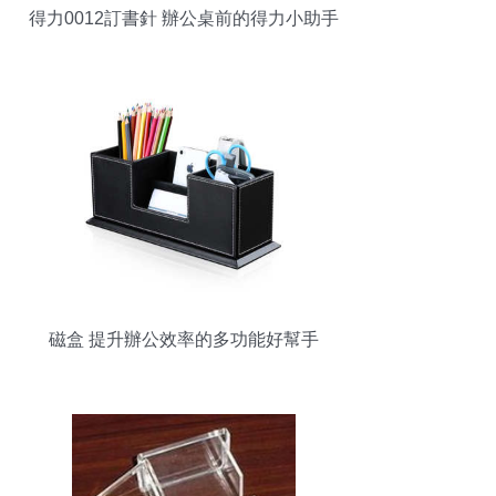
得力0012訂書針 辦公桌前的得力小助手
磁盒 提升辦公效率的多功能好幫手